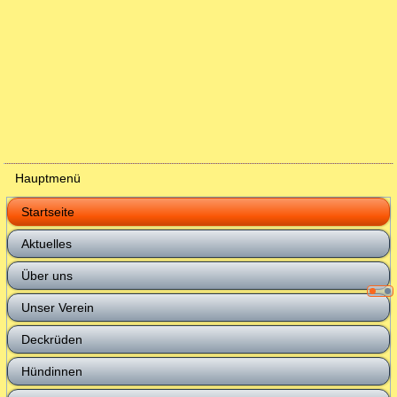
Hauptmenü
Startseite
Aktuelles
Über uns
Unser Verein
Deckrüden
Hündinnen