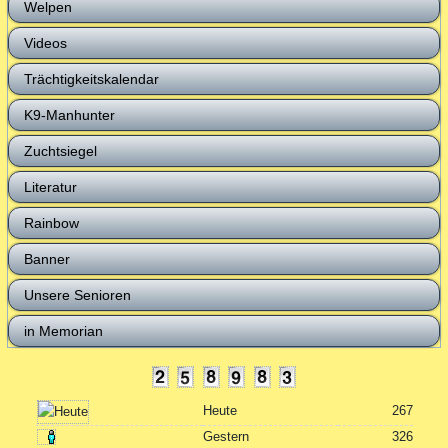
Welpen
Videos
Trächtigkeitskalendar
K9-Manhunter
Zuchtsiegel
Literatur
Rainbow
Banner
Unsere Senioren
in Memorian
Heute
267
Gestern
326