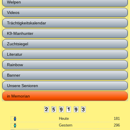
Welpen
Videos
Trächtigkeitskalendar
K9-Manhunter
Zuchtsiegel
Literatur
Rainbow
Banner
Unsere Senioren
in Memorian
Heute
181
Gestern
296