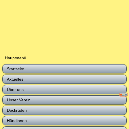
Hauptmenü
Startseite
Aktuelles
Über uns
Unser Verein
Deckrüden
Hündinnen