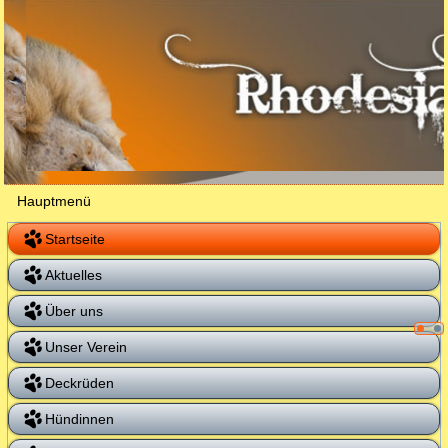
Hauptmenü
Startseite
Aktuelles
Über uns
Unser Verein
Deckrüden
Hündinnen