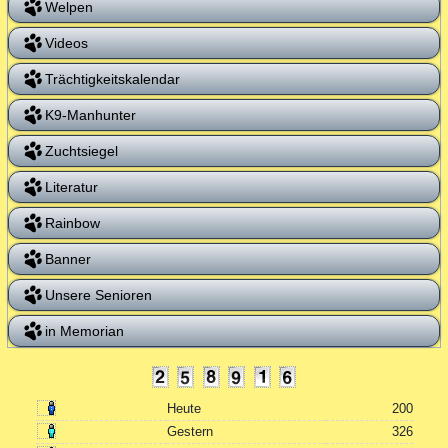
Welpen
Videos
Trächtigkeitskalendar
K9-Manhunter
Zuchtsiegel
Literatur
Rainbow
Banner
Unsere Senioren
in Memorian
Heute
200
Gestern
326