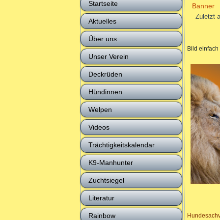
Startseite
Banner
Zuletzt 
Aktuelles
Über uns
Bild einfach
Unser Verein
Deckrüden
Hündinnen
Welpen
Videos
Trächtigkeitskalendar
K9-Manhunter
Zuchtsiegel
Literatur
Rainbow
Hundesachv