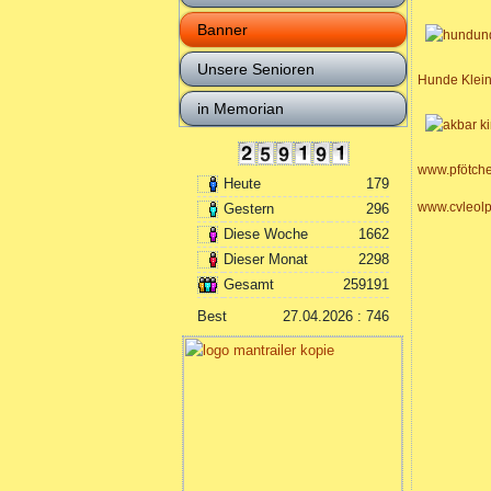
Banner
Unsere Senioren
Hunde Klei
in Memorian
www.pfötch
Heute
179
www.cvleolp
Gestern
296
Diese Woche
1662
Dieser Monat
2298
Gesamt
259191
Best
27.04.2026 : 746