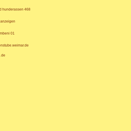
nanzeigen
enstube.weimar.de
.de